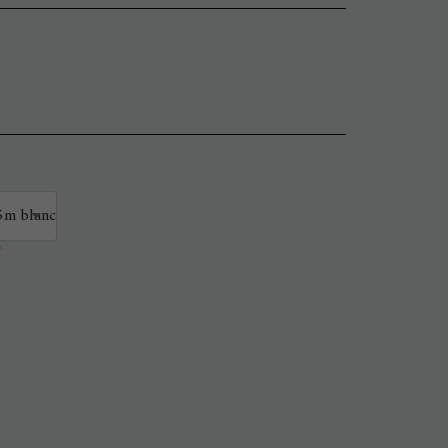
5m blanc
*